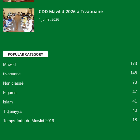
CDD Mawlid 2026 à Tivaouane
1 juillet 2026
POPULAR CATEGORY
173
Mawlid
148
tivaouane
73
Non classé
47
Figures
41
islam
40
Tidjaniyya
18
Temps forts du Mawlid 2019