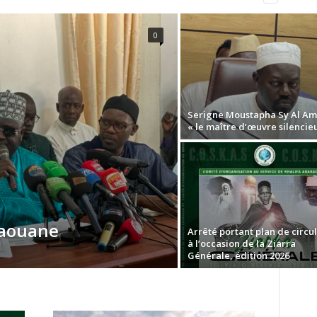
0
Serigne Moustapha Sy Al Am
« le maître d’œuvre silencie
vaouane
Arrêté portant plan de circu
à l’occasion de la Ziarra
Générale, édition 2026