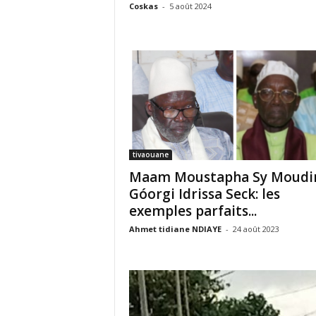
Coskas
-
5 août 2024
tivaouane
Maam Moustapha Sy Moudir
Góorgi Idrissa Seck: les
exemples parfaits...
Ahmet tidiane NDIAYE
-
24 août 2023