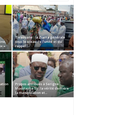
Tivaouane : la Ziarra générale
ine,
sous le sceau de l’unité et du
ux »
rappel...
lation
Propos attribués à Serigne
Moustapha Sy : la vérité derrière
la manipulation et...