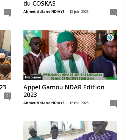
du COSKAS
Ahmet tidiane NDIAYE
-
13 juin 2023
0
0
tivaouane
23
Appel Gamou NDAR Edition
2023
0
Ahmet tidiane NDIAYE
-
16 mai 2023
0