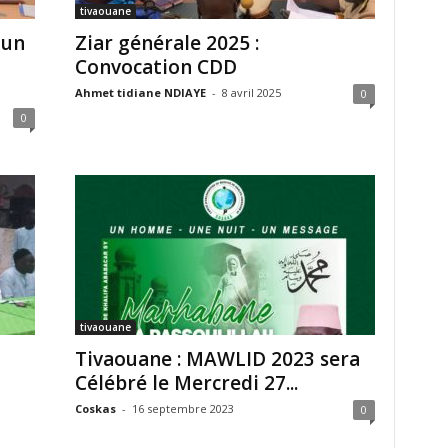
tivaouane
 un
Ziar générale 2025 :
Convocation CDD
Ahmet tidiane NDIAYE
-
8 avril 2025
0
0
tivaouane
Tivaouane : MAWLID 2023 sera
Célébré le Mercredi 27...
Coskas
-
16 septembre 2023
0