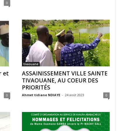
0
tivaouane
 et
ASSAINISSEMENT VILLE SAINTE
TIVAOUANE, AU COEUR DES
PRIORITÉS
Ahmet tidiane NDIAYE
-
24 août 2023
0
0