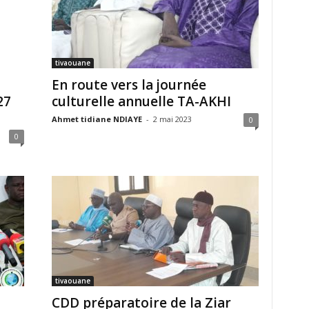
tivaouane
En route vers la journée
culturelle annuelle TA-AKHI
27
Ahmet tidiane NDIAYE
-
2 mai 2023
0
0
tivaouane
CDD préparatoire de la Ziar