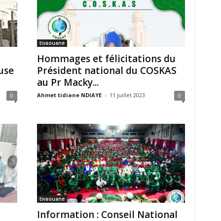
tivaouane
Hommages et félicitations du
use
Président national du COSKAS
au Pr Macky...
Ahmet tidiane NDIAYE
-
11 juillet 2023
0
0
tivaouane
Information : Conseil National