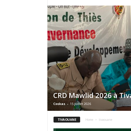
CRD Mawlid 2026 à Ti
Coskas
-
15 juillet 2026
TIVAOUANE
Home
tivaouane