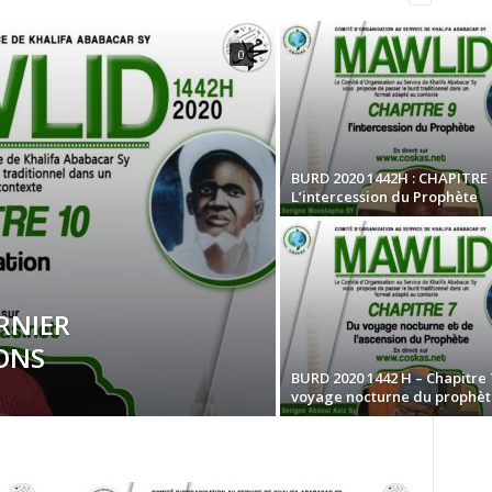
0
BURD 2020 1442H : CHAPITRE 
L’intercession du Prophète
RNIER
IONS
BURD 2020 1442 H – Chapitre 7
voyage nocturne du prophèt