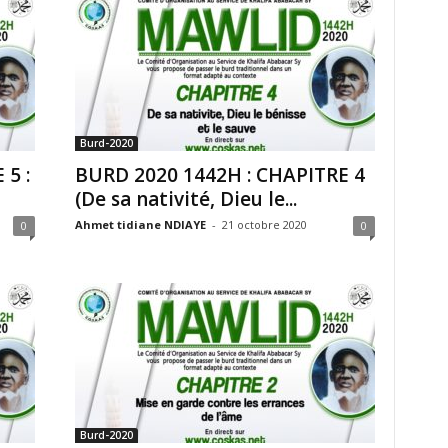
Burd-2020
5 :
BURD 2020 1442H : CHAPITRE 4
(De sa nativité, Dieu le...
Ahmet tidiane NDIAYE
-
21 octobre 2020
0
0
Burd-2020