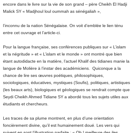
encore dans le livre sur la vie de son grand – père Cheikh El Hadji
Malick SY « Madjhoul loul oummah as sénégaliah »,
l’inconnu de la nation Sénégalaise. On voit d’emblée le lien ténu
entre cet ouvrage et l’article-ci.
Pour la langue française, ses conférences publiques sur « L’islam
et la négritude » et « L’islam et le monde » ont montré que bien
étant autodidacte en la matière, l’actuel Khalif des tidianes manie la
langue de Molière à l’instar des académiciens. Quiconque a la
chance de lire ses œuvres poétiques, philosophiques,
sociologiques, éducatives, mystiques (Soufis), politiques, artistiques
(les beaux arts), biologiques et géologiques se rendrait compte que
Seydi Cheikh Ahmed Tidiane SY a abordé tous les sujets utiles aux
étudiants et chercheurs.
Les traces de sa plume montrent, en plus d’une orientation
foncièrement divine, qu’il est humainement doué. Les vers qui
suivent en sont l’illustration parfaite : « Oh ! meilleure des iles,