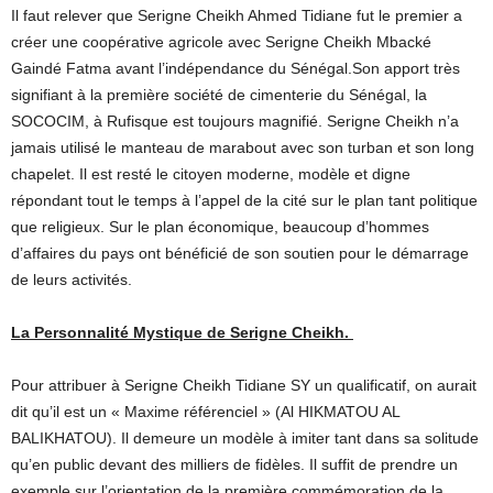
Il faut relever que Serigne Cheikh Ahmed Tidiane fut le premier a
créer une coopérative agricole avec Serigne Cheikh Mbacké
Gaindé Fatma avant l’indépendance du Sénégal.Son apport très
signifiant à la première société de cimenterie du Sénégal, la
SOCOCIM, à Rufisque est toujours magnifié. Serigne Cheikh n’a
jamais utilisé le manteau de marabout avec son turban et son long
chapelet. Il est resté le citoyen moderne, modèle et digne
répondant tout le temps à l’appel de la cité sur le plan tant politique
que religieux. Sur le plan économique, beaucoup d’hommes
d’affaires du pays ont bénéficié de son soutien pour le démarrage
de leurs activités.
La Personnalité Mystique de Serigne Cheikh.
Pour attribuer à Serigne Cheikh Tidiane SY un qualificatif, on aurait
dit qu’il est un « Maxime référenciel » (Al HIKMATOU AL
BALIKHATOU). Il demeure un modèle à imiter tant dans sa solitude
qu’en public devant des milliers de fidèles. Il suffit de prendre un
exemple sur l’orientation de la première commémoration de la