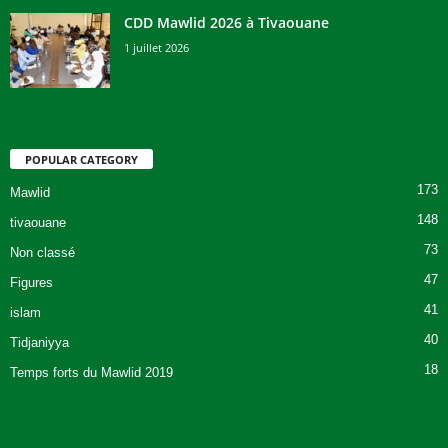
CDD Mawlid 2026 à Tivaouane
1 juillet 2026
POPULAR CATEGORY
173
Mawlid
148
tivaouane
73
Non classé
47
Figures
41
islam
40
Tidjaniyya
18
Temps forts du Mawlid 2019