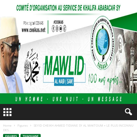
Home
Figures
SEYID CHEIKH AHMED TIDIANE SY AL MAKTOUM « LE PLUS INCONNU
DES...
FIGURES
TIVAOUANE