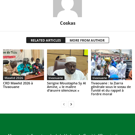
Coskas
RELATED ARTICLES
MORE FROM AUTHOR
Mawlid 2026
tivaouane
tivaouane
CRD Mawlid 2026 à
Serigne Moustapha Sy Al
Tivaouane : la Ziarra
Tivaouane
Amine, « le maître
générale sous le sceau de
d’œuvre silencieux »
l’unité et du rappel à
l’ordre moral