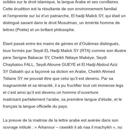
solides sur le droit islamique, la langue Arabe et ses corollaires.
Cette érudition est la résultante de son environnement familial
et l’empreinte sur lui d’un patriarche, El hadji Malick SY, qui était un
distingué savant dans le droit Musulman, un émérite homme de
lettres (Poète) et un brillant philosophe.
Etant passé entre les mains de génies et d’Oulémas distingués,
tous formés par Seydi EL Hadji Malick SY (RTA) comme son illustre
père Serigne Babacar SY, Cheikh Ndiaye Mabèye, Seydi
Chaybatou FALL, Seydi Alioune GUEYE et El Hadji Abdoul Aziz
SY Dabakh qui a façonné sa diction en Arabe, Cheikh Ahmed
Tidiane SY ne pouvait être que celui qu’il est devenu. Par sa
magnanimité et sa ténacité, il a pu fructifier tout cet immense legs
et c’est ainsi qu’il est devenu un homme d’ouverture
maitrisant parfaitement l’arabe, sa première langue d’étude, et le
français la langue officielle du pays.
La preuve de la maitrise de la lettre arabe est avérée dans son
ouvrage intitulé : « Arkanour – rawsikh li ab naa il machyikh », ou