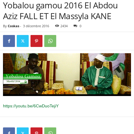
Yobalou gamou 2016 El Abdou
Aziz FALL ET El Massyla KANE
By
Coskas
-
3 décembre 2016
2434
0
https://youtu.be/6CwDuoTejiY