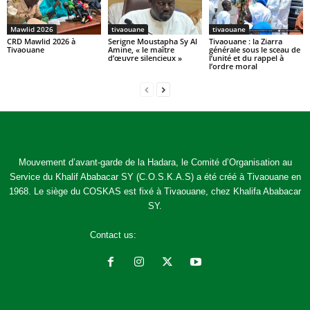
Mawlid 2026
tivaouane
tivaouane
CRD Mawlid 2026 à
Serigne Moustapha Sy Al
Tivaouane : la Ziarra
Tivaouane
Amine, « le maître
générale sous le sceau de
d’œuvre silencieux »
l’unité et du rappel à
l’ordre moral
Mouvement d’avant-garde de la Hadara, le Comité d’Organisation au
Service du Khalif Ababacar SY (C.O.S.K.A.S) a été créé à Tivaouane en
1968. Le siège du COSKAS est fixé à Tivaouane, chez Khalifa Ababacar
SY.
Contact us:
jcoskas@gmail.com