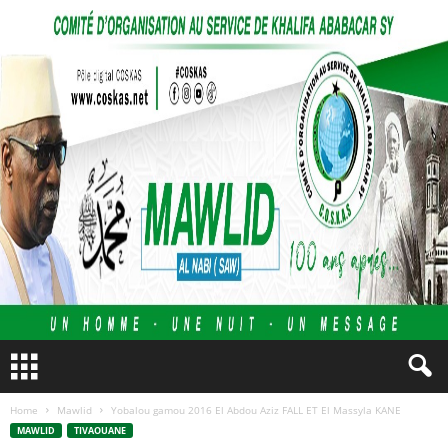
Home
Mawlid
Yobalou gamou 2016 El Abdou Aziz FALL ET El Massyla KANE
MAWLID
TIVAOUANE