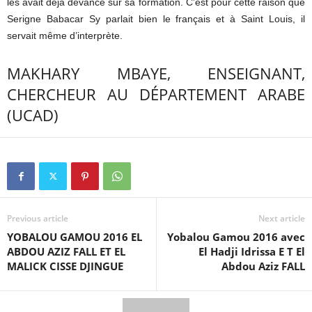
les avait déjà devancé sur sa formation. C’est pour cette raison que
Serigne Babacar Sy parlait bien le français et à Saint Louis, il
servait même d’interprète.
MAKHARY MBAYE, ENSEIGNANT,
CHERCHEUR AU DÉPARTEMENT ARABE
(UCAD)
Previous article
Next article
YOBALOU GAMOU 2016 EL
Yobalou Gamou 2016 avec
ABDOU AZIZ FALL ET EL
El Hadji Idrissa E T El
MALICK CISSE DJINGUE
Abdou Aziz FALL