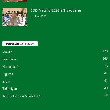
CDD Mawlid 2026 à Tivaouane
1 juillet 2026
POPULAR CATEGORY
173
Mawlid
148
tivaouane
73
Non classé
47
Figures
41
islam
40
Tidjaniyya
18
Temps forts du Mawlid 2019