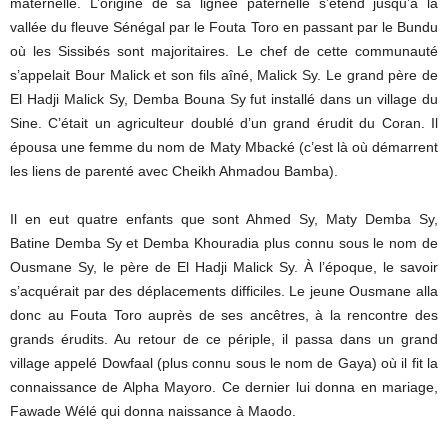
maternelle. L’origine de sa lignée paternelle s’étend jusqu’à la
vallée du fleuve Sénégal par le Fouta Toro en passant par le Bundu
où les Sissibés sont majoritaires. Le chef de cette communauté
s’appelait Bour Malick et son fils aîné, Malick Sy. Le grand père de
El Hadji Malick Sy, Demba Bouna Sy fut installé dans un village du
Sine. C’était un agriculteur doublé d’un grand érudit du Coran. Il
épousa une femme du nom de Maty Mbacké (c’est là où démarrent
les liens de parenté avec Cheikh Ahmadou Bamba).
Il en eut quatre enfants que sont Ahmed Sy, Maty Demba Sy,
Batine Demba Sy et Demba Khouradia plus connu sous le nom de
Ousmane Sy, le père de El Hadji Malick Sy. À l’époque, le savoir
s’acquérait par des déplacements difficiles. Le jeune Ousmane alla
donc au Fouta Toro auprès de ses ancêtres, à la rencontre des
grands érudits. Au retour de ce périple, il passa dans un grand
village appelé Dowfaal (plus connu sous le nom de Gaya) où il fit la
connaissance de Alpha Mayoro. Ce dernier lui donna en mariage,
Fawade Wélé qui donna naissance à Maodo.