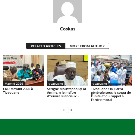
Coskas
RELATED ARTICLES
MORE FROM AUTHOR
Mawlid 2026
tivaouane
tivaouane
CRD Mawlid 2026 à
Serigne Moustapha Sy Al
Tivaouane : la Ziarra
Tivaouane
Amine, « le maître
générale sous le sceau de
d’œuvre silencieux »
l’unité et du rappel à
l’ordre moral