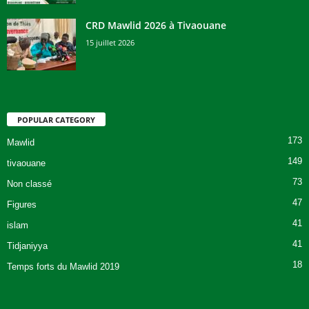
CRD Mawlid 2026 à Tivaouane
15 juillet 2026
POPULAR CATEGORY
173
Mawlid
149
tivaouane
73
Non classé
47
Figures
41
islam
41
Tidjaniyya
18
Temps forts du Mawlid 2019