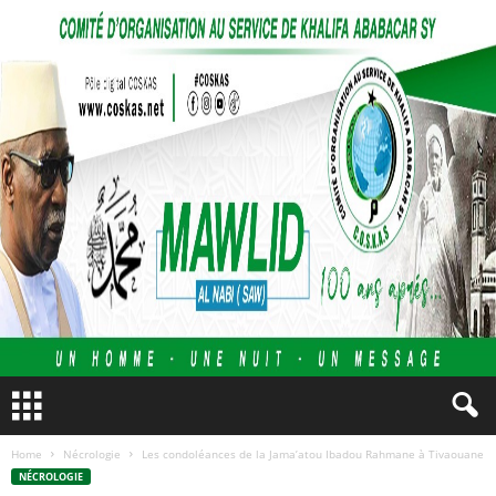
Home
Nécrologie
Les condoléances de la Jama’atou Ibadou Rahmane à Tivaouane
NÉCROLOGIE