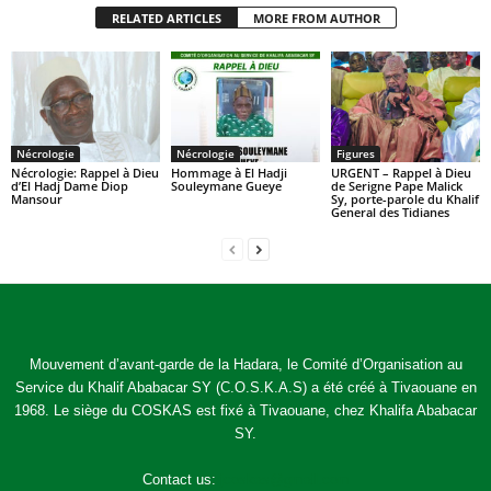
RELATED ARTICLES
MORE FROM AUTHOR
Nécrologie
Nécrologie
Figures
Nécrologie: Rappel à Dieu
Hommage à El Hadji
URGENT – Rappel à Dieu
d’El Hadj Dame Diop
Souleymane Gueye
de Serigne Pape Malick
Mansour
Sy, porte-parole du Khalif
General des Tidianes
Mouvement d’avant-garde de la Hadara, le Comité d’Organisation au
Service du Khalif Ababacar SY (C.O.S.K.A.S) a été créé à Tivaouane en
1968. Le siège du COSKAS est fixé à Tivaouane, chez Khalifa Ababacar
SY.
Contact us:
jcoskas@gmail.com