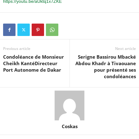
https://youtu.be/aUktq1x7ZKE
Previous article
Next article
Condoléance de Monsieur
Serigne Bassirou Mbacké
Cheikh KantéDirecteur
Abdou Khadr à Tivaouane
Port Autonome de Dakar
pour présenté ses
condoléances
Coskas