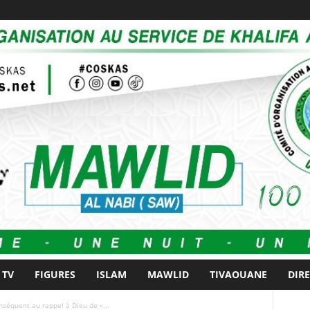
 TV
FIGURES
ISLAM
MAWLID
TIVAOUANE
DIR
nséquent au rappel à Dieu de «...