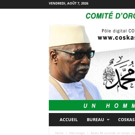
VENDREDI, AOÛT 7, 2026
ACCUEIL
BUREAU
COSKAS
Home
Nécrologie
Radio Rfi accorde un temps co