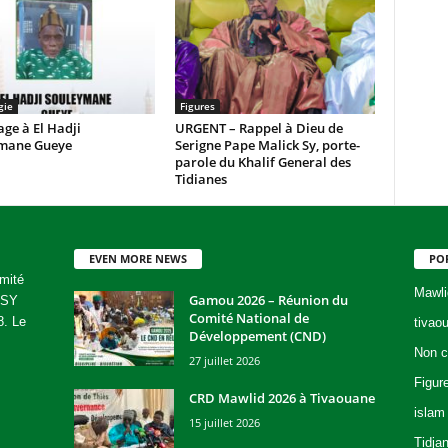
gie
Figures
e à El Hadji
URGENT – Rappel à Dieu de
mane Gueye
Serigne Pape Malick Sy, porte-
parole du Khalif General des
Tidianes
EVEN MORE NEWS
PO
mité
Mawli
Gamou 2026 – Réunion du
 SY
Comité National de
8. Le
tivao
Développement (CND)
Non c
27 juillet 2026
Figur
CRD Mawlid 2026 à Tivaouane
islam
15 juillet 2026
Tidja