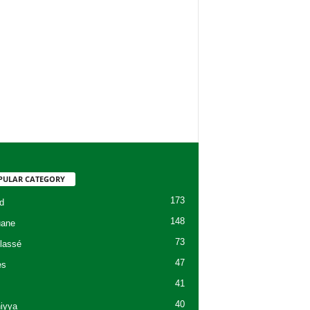
PULAR CATEGORY
173
d
148
uane
73
lassé
47
es
41
40
niyya