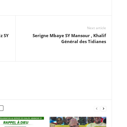
Next article
z SY
Serigne Mbaye SY Mansour , Khalif
Général des Tidianes