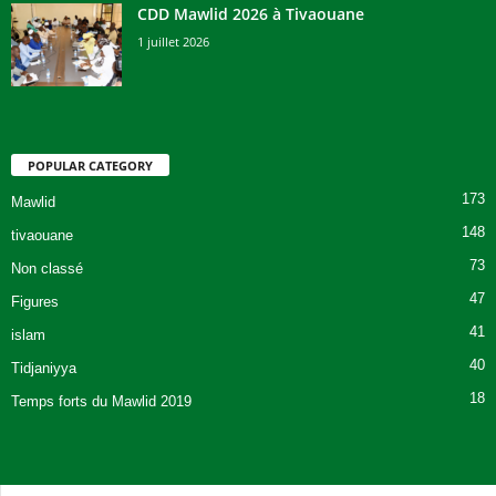
CDD Mawlid 2026 à Tivaouane
1 juillet 2026
POPULAR CATEGORY
173
Mawlid
148
tivaouane
73
Non classé
47
Figures
41
islam
40
Tidjaniyya
18
Temps forts du Mawlid 2019