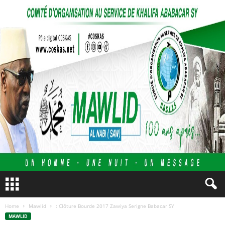
Home
Mawlid
: Clôture Bourde 2017 Zawiya Serigne Babacar SY
MAWLID