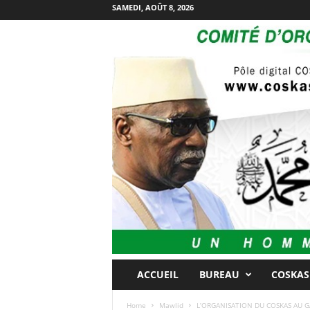
SAMEDI, AOÛT 8, 2026
ACCUEIL
BUREAU
COSKAS
Home
Mawlid
L’ORGANISATION DU COSKAS AU 