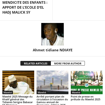
MENDICITE DES ENFANTS :
APPORT DE L’ECOLE D’EL
HADJ MALICK SY
Ahmet tidiane NDIAYE
RELATED ARTICLES
MORE FROM AUTHOR
Mawlid
Mawlid
Mawlid
Arrêté portant plan de
Mawlid 2025 Message du
Point de presse en
circulation à l’occasion du
Khalif général des
prélude du Mawlid 2025
Gamou annuel de
Tidianes Serigne Babacar
Tivaouane, édition 2025
SY Mansour