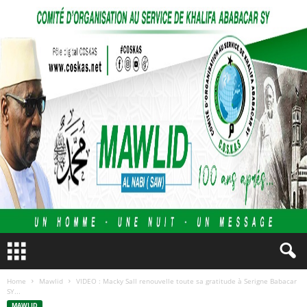
Home
Mawlid
VIDEO : Macky Sall renouvelle toute sa gratitude à Serigne Babacar
SY...
MAWLID