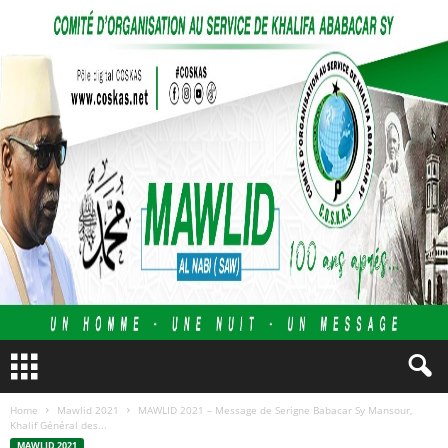
Home
Mawlid 2021
MAWLID 2021 – Message de Serigne Babacar Sy Mansour,
Khalif Général des...
MAWLID 2021