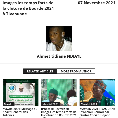
images les temps forts de
07 Novembre 2021
la clôture de Bourde 2021
à Tivaouane
Ahmet tidiane NDIAYE
RELATED ARTICLES
MORE FROM AUTHOR
Mawlid
Mawlid 2021
Mawlid 2021
Mawlid 2024: Message du
[Photos]: Revivez en
MAWLID 2021 TIVAOUANE
Khalif Général des
images les temps forts de
: Yobalou Gamou par
Tidianes
la clôture de Bourde 2021
Oustaz Cheikh Tidjane