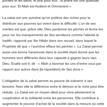
purifies et les bénis, et prie pour eux. Ta prière est une quiétude
pour eux. Et Allah est Audient et Omniscient ».
La zakat est une aumône qu’on prélève des riches pour la
distribuer aux pauvres qui vivent dans la difficulté. L’un de ses
mérites est que, grâce elle, Dieu pardonne les péchés et ferme les
yeux sur les manquements de Ses serviteurs comme l’atteste le
hadith, rapporté par Ibn Hibân dans son recueil, dans lequel le
Prophète dit que « l’aumône efface les péchés ». La Zakat permet
aussi une bonne haramonie dans la société étant donné que les
hommes sont différents dans leur capacité à gagner leurs vies.
Dieu, Exalté soit-Il, dit : « Allah a favorisé les uns d’entre vous par
rapport aux autres dans [la répartition] de Ses dons ».
L’obligation de la zakat permet au pauvre de subvenir à ses
besoins. Avec elle la différence entre le démuni et le riche peut être
réduite. La Zakat est un moyen idéal pour vivre pleinement la
coopération et la solidarité entre les personnes. Elle contribue à
augmenter le pouvoir d’achat de la société dans la mesure où cette