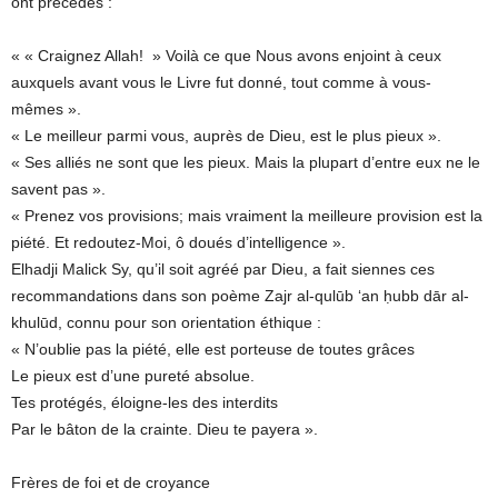
ont précédés :
« « Craignez Allah! » Voilà ce que Nous avons enjoint à ceux
auxquels avant vous le Livre fut donné, tout comme à vous-
mêmes ».
« Le meilleur parmi vous, auprès de Dieu, est le plus pieux ».
« Ses alliés ne sont que les pieux. Mais la plupart d’entre eux ne le
savent pas ».
« Prenez vos provisions; mais vraiment la meilleure provision est la
piété. Et redoutez-Moi, ô doués d’intelligence ».
Elhadji Malick Sy, qu’il soit agréé par Dieu, a fait siennes ces
recommandations dans son poème Zajr al-qulūb ‘an ḥubb dār al-
khulūd, connu pour son orientation éthique :
« N’oublie pas la piété, elle est porteuse de toutes grâces
Le pieux est d’une pureté absolue.
Tes protégés, éloigne-les des interdits
Par le bâton de la crainte. Dieu te payera ».
Frères de foi et de croyance