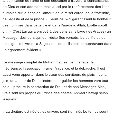
la purification de l’âme et son éducation à travers la connaissance
de Dieu et son adoration mais aussi par le renforcement des liens
humains sur la base de l’amour, de la miséricorde, de la fraternité,
de l’égalité et de la justice ». Seuls ceux-ci garantissent le bonheur
des hommes dans cette vie et dans l’au-delà. Allah, Exalté soit-Il
dit : « C’est Lui qui a envoyé à des gens sans Livre (les Arabes) un
Messager des leurs qui leur récite Ses versets, les purifie et leur
enseigne le Livre et la Sagesse, bien qu’ils étaient auparavant dans
un égarement évident ».
Ce message complet de Muhammad est venu effacer la
mécréance, l’associationnisme, l’injustice, et la débauche. Il est
aussi venu apporter dans le cœur des serviteurs du plaisir, de la
joie, un amour de Dieu sincère pour guider les hommes vers tout
ce qui procure la satisfaction de Dieu et de son Messager. Ainsi,
vrais sont les propos du Prince des poètes, Ahmad Shawqī selon
lesquels :
« La droiture est née et les univers sont illuminés Le temps sourit