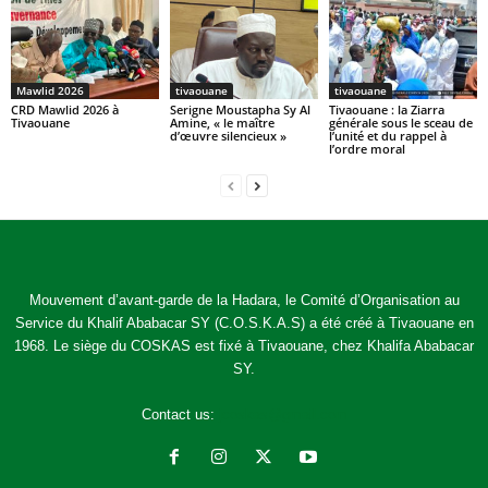
Mawlid 2026
tivaouane
tivaouane
CRD Mawlid 2026 à
Serigne Moustapha Sy Al
Tivaouane : la Ziarra
Tivaouane
Amine, « le maître
générale sous le sceau de
d’œuvre silencieux »
l’unité et du rappel à
l’ordre moral
Mouvement d’avant-garde de la Hadara, le Comité d’Organisation au
Service du Khalif Ababacar SY (C.O.S.K.A.S) a été créé à Tivaouane en
1968. Le siège du COSKAS est fixé à Tivaouane, chez Khalifa Ababacar
SY.
Contact us:
jcoskas@gmail.com