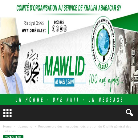
Home
tivaouane
Réouverture des mosquées: déclaration du Khalife général des
Tidianes
TIVAOUANE