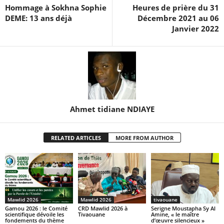
Hommage à Sokhna Sophie
Heures de prière du 31
DEME: 13 ans déjà
Décembre 2021 au 06
Janvier 2022
Ahmet tidiane NDIAYE
RELATED ARTICLES
MORE FROM AUTHOR
Mawlid 2026
Mawlid 2026
tivaouane
Gamou 2026 : le Comité
CRD Mawlid 2026 à
Serigne Moustapha Sy Al
scientifique dévoile les
Tivaouane
Amine, « le maître
fondements du thème
d’œuvre silencieux »