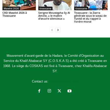
Mawlid 2026
tivaouane
tivaouane
CRD Mawlid 2026 à
Serigne Moustapha Sy Al
Tivaouane : la Ziarra
Tivaouane
Amine, « le maître
générale sous le sceau de
d’œuvre silencieux »
l’unité et du rappel à
l’ordre moral
Mouvement d’avant-garde de la Hadara, le Comité d’Organisation au
Service du Khalif Ababacar SY (C.O.S.K.A.S) a été créé à Tivaouane en
1968. Le siège du COSKAS est fixé à Tivaouane, chez Khalifa Ababacar
SY.
Contact us:
jcoskas@gmail.com