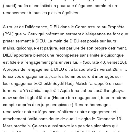
(murid) au fin d’une initiation pour une élégance morale et un
renoncement à tous les plaisirs égoïstes.
Au sujet de l’allégeance, DIEU dans le Coran assure au Prophète
(PSL) que :« Ceux qui prêtent un serment d’allégeance ne font que
prêter serment à DIEU. La main de DIEU est posée sur leurs
mains, quiconque est parjure, est parjure de son propre détriment.
DIEU apportera bientôt une récompense sans limite à quiconque
est fidèle à l’engagement pris envers lui. » (Sourate 48, verset 10).
A propos de l’engagement, DIEU dit à la sourate 17 verset 26, « …
tenez vos engagements ; car les hommes seront interrogés sur
leur engagement».Cheikh Seydil Hadji Malick l’a rappelé en ses
termes : « Yâ sâhibal aqdi râ’il Aqda Inna Lahou Lasâ Ilan ghayra
maw soufin bi ghaf lâni. » (Honore ton engagement, tu en rendras
compte auprès d’un juge perspicace.).Rendre hommage,
renouveler notre allégeance, réaffirmer notre engagement et
attachement. Voilà sans doute de quoi il s’agira le Dimanche 13
Mars prochain. Ça sera aussi suivre les pas des pionniers qui