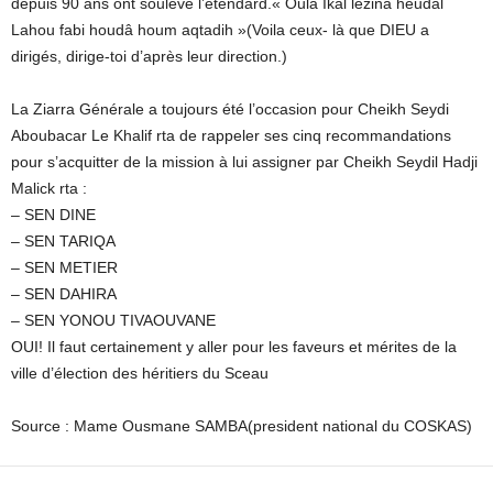
depuis 90 ans ont soulevé l’étendard.« Oulâ Ikal lezina heudal
Lahou fabi houdâ houm aqtadih »(Voila ceux- là que DIEU a
dirigés, dirige-toi d’après leur direction.)
La Ziarra Générale a toujours été l’occasion pour Cheikh Seydi
Aboubacar Le Khalif rta de rappeler ses cinq recommandations
pour s’acquitter de la mission à lui assigner par Cheikh Seydil Hadji
Malick rta :
– SEN DINE
– SEN TARIQA
– SEN METIER
– SEN DAHIRA
– SEN YONOU TIVAOUVANE
OUI! Il faut certainement y aller pour les faveurs et mérites de la
ville d’élection des héritiers du Sceau
Source : Mame Ousmane SAMBA(president national du COSKAS)