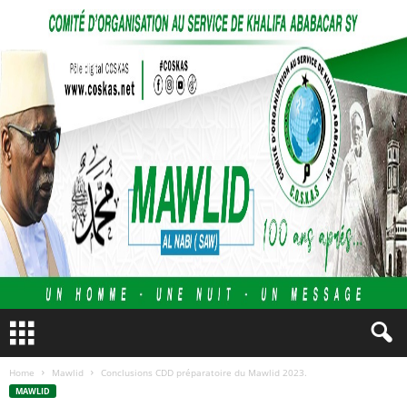
Home
Mawlid
Conclusions CDD préparatoire du Mawlid 2023.
MAWLID