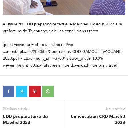
A l’issue du CDD préparatoire tenue le Mercredi 02 Août 2023 à la
préfecture de Tivaouane, voici les conclusions tirées:
[pdfjs-viewer url= »http://coskas.net/wp-
content/uploads/2023/08/Conclusions-CDD-GAMOU-TIVAOUANE-
2023.pdf » attachment_id= »3700″ viewer_width=100%
viewer_height=800px fullscreen=true download=true print=true]
Previous article
Next article
CDD préparatoire du
Convocation CRD Mawlid
Mawlid 2023
2023