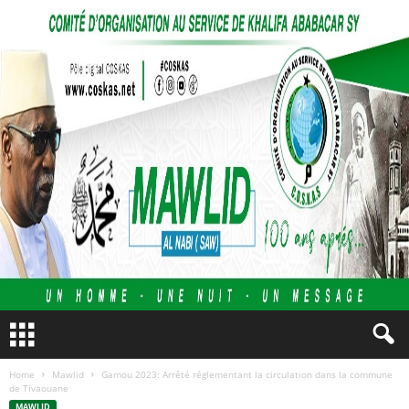
Home
Mawlid
Gamou 2023: Arrêté réglementant la circulation dans la commune
de Tivaouane
MAWLID