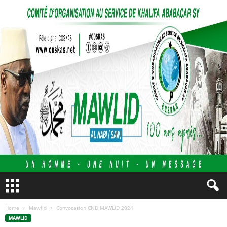
Home
Mawlid
Convocation CND MAWLID 2024
MAWLID