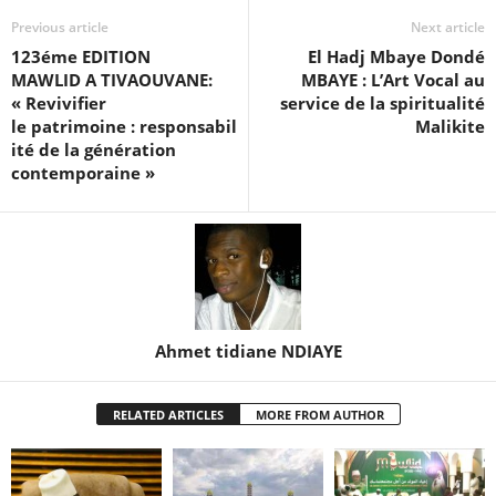
Previous article
Next article
123éme EDITION
El Hadj Mbaye Dondé
MAWLID A TIVAOUVANE:
MBAYE : L’Art Vocal au
« Revivifier
service de la spiritualité
le patrimoine : responsabil
Malikite
ité de la génération
contemporaine »
Ahmet tidiane NDIAYE
RELATED ARTICLES
MORE FROM AUTHOR