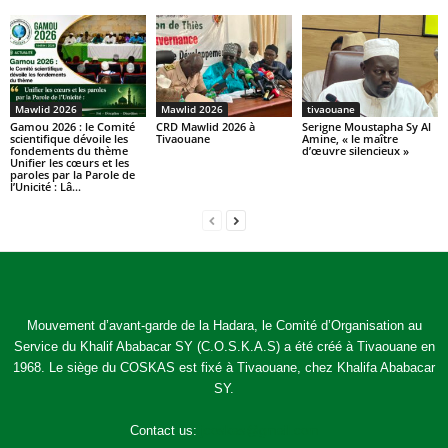
Mawlid 2026
Mawlid 2026
tivaouane
Gamou 2026 : le Comité
CRD Mawlid 2026 à
Serigne Moustapha Sy Al
scientifique dévoile les
Tivaouane
Amine, « le maître
fondements du thème
d’œuvre silencieux »
Unifier les cœurs et les
paroles par la Parole de
l’Unicité : Lâ...
Mouvement d’avant-garde de la Hadara, le Comité d’Organisation au
Service du Khalif Ababacar SY (C.O.S.K.A.S) a été créé à Tivaouane en
1968. Le siège du COSKAS est fixé à Tivaouane, chez Khalifa Ababacar
SY.
Contact us:
jcoskas@gmail.com