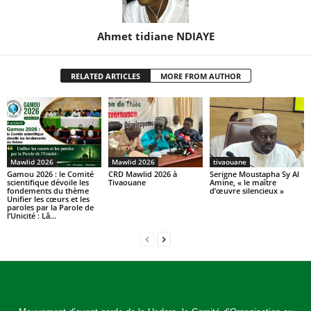
Ahmet tidiane NDIAYE
RELATED ARTICLES
MORE FROM AUTHOR
Mawlid 2026
Mawlid 2026
tivaouane
Gamou 2026 : le Comité
CRD Mawlid 2026 à
Serigne Moustapha Sy Al
scientifique dévoile les
Tivaouane
Amine, « le maître
fondements du thème
d’œuvre silencieux »
Unifier les cœurs et les
paroles par la Parole de
l’Unicité : Lâ...