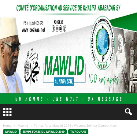
Home
Mawlid
Temps forts Mawlid 2019 : Wagnou Sokhna Oumou Khayri
MAWLID
TEMPS FORTS DU MAWLID 2019
TIVAOUANE