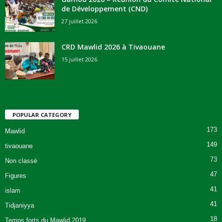
de Développement (CND)
27 juillet 2026
CRD Mawlid 2026 à Tivaouane
15 juillet 2026
POPULAR CATEGORY
173
Mawlid
149
tivaouane
73
Non classé
47
Figures
41
islam
41
Tidjaniyya
18
Temps forts du Mawlid 2019